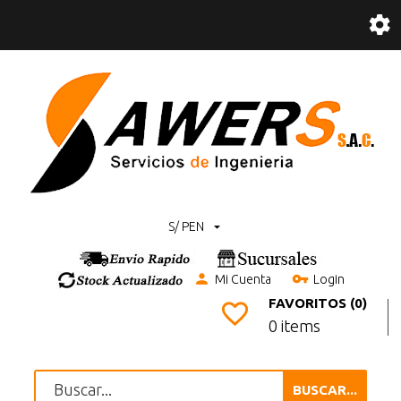
S/ PEN
Mi Cuenta
Login
FAVORITOS (0)
0 items
BUSCAR...