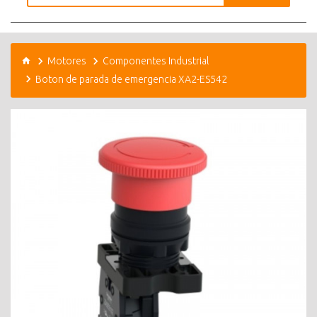
Motores
Componentes Industrial
Boton de parada de emergencia XA2-ES542