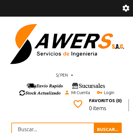
S/ PEN
Mi Cuenta
Login
FAVORITOS (0)
0 items
BUSCAR...