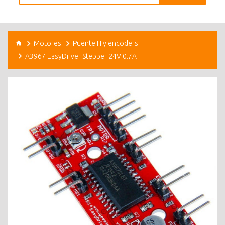
Motores
Puente H y encoders
A3967 EasyDriver Stepper 24V 0.7A