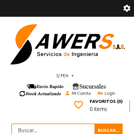
S/ PEN
Mi Cuenta
Login
FAVORITOS (0)
0 items
BUSCAR...