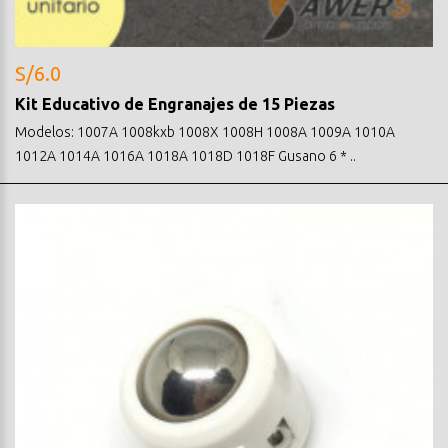
S/6.0
Kit Educativo de Engranajes de 15 Piezas
Modelos: 1007A 1008kxb 1008X 1008H 1008A 1009A 1010A
1012A 1014A 1016A 1018A 1018D 1018F Gusano 6 * ..