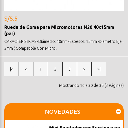
S/5.5
Rueda de Goma para Micromotores N20 40x15mm
(par)
CARACTERISTICAS -Diámetro: 40mm -Espesor: 15mm -Diametro Eje :
3mm ( Compatible Con Micro..
|<
<
1
2
3
>
>|
Mostrando 16 a 30 de 35 (3 Páginas)
NOVEDADES
Mini Sujetador por Succion para