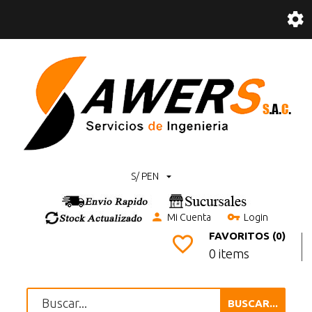
S/ PEN
Mi Cuenta
Login
FAVORITOS (0)
0 items
BUSCAR...