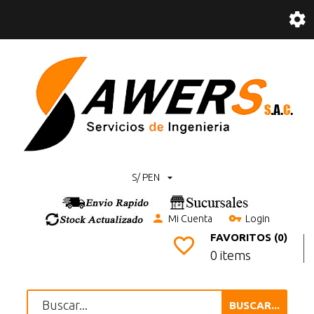
S/ PEN
Mi Cuenta
Login
FAVORITOS (0)
0 items
BUSCAR...