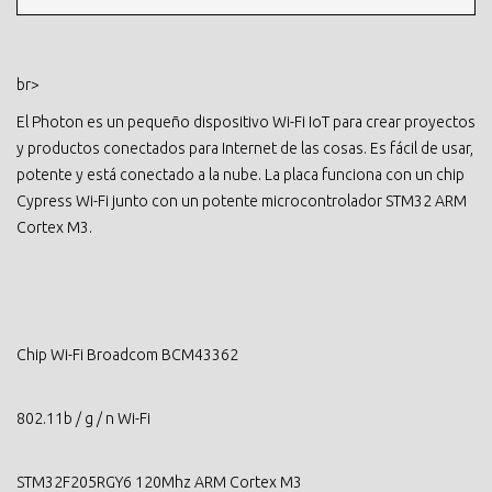
br>
El Photon es un pequeño dispositivo Wi-Fi IoT para crear proyectos
y productos conectados para Internet de las cosas. Es fácil de usar,
potente y está conectado a la nube. La placa funciona con un chip
Cypress Wi-Fi junto con un potente microcontrolador STM32 ARM
Cortex M3.
Chip Wi-Fi Broadcom BCM43362
802.11b / g / n Wi-Fi
STM32F205RGY6 120Mhz ARM Cortex M3