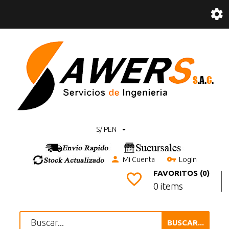
S/ PEN
Mi Cuenta
Login
FAVORITOS (0)
0 items
BUSCAR...