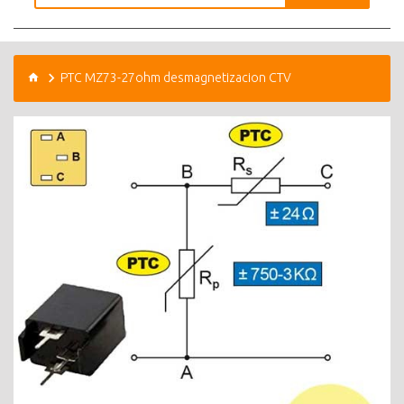
PTC MZ73-27ohm desmagnetizacion CTV