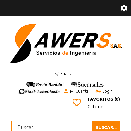
S/ PEN
Mi Cuenta
Login
FAVORITOS (0)
0 items
BUSCAR...