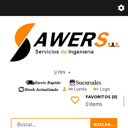
S/ PEN
Mi Cuenta
Login
FAVORITOS (0)
0 items
BUSCAR...