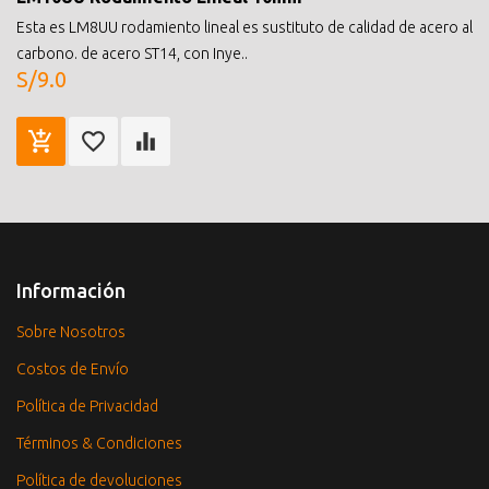
Esta es LM8UU rodamiento lineal es sustituto de calidad de acero al
carbono. de acero ST14, con Inye..
S/9.0
Información
Sobre Nosotros
Costos de Envío
Política de Privacidad
Términos & Condiciones
Política de devoluciones