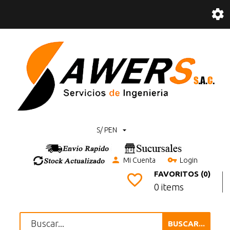
S/ PEN
Mi Cuenta
Login
FAVORITOS (0)
0 items
BUSCAR...