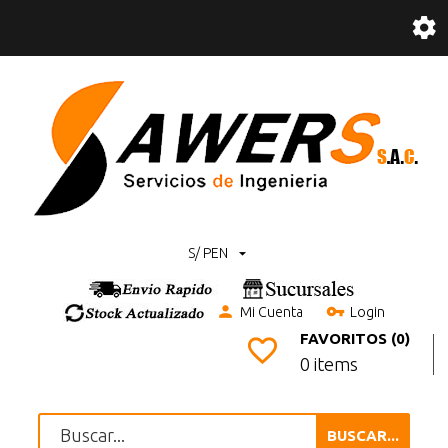
S/ PEN
Mi Cuenta
Login
FAVORITOS (0)
0 items
BUSCAR...