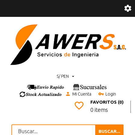
S/ PEN
Mi Cuenta
Login
FAVORITOS (0)
0 items
BUSCAR...