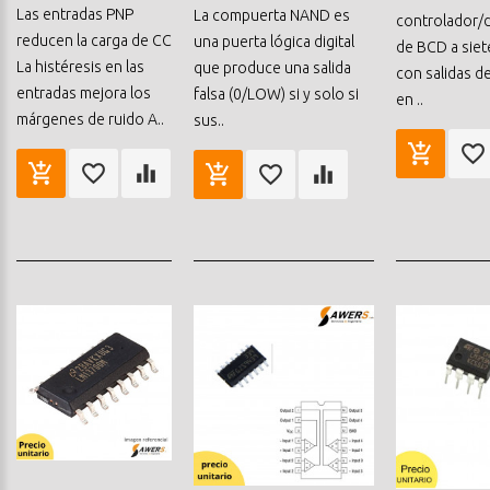
Las entradas PNP
La compuerta NAND es
controlador/
reducen la carga de CC
una puerta lógica digital
de BCD a sie
La histéresis en las
que produce una salida
con salidas de
entradas mejora los
falsa (0/LOW) si y solo si
en ..
márgenes de ruido A..
sus..