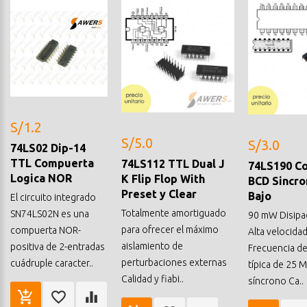
S/1.2
S/5.0
S/3.0
74LS02 Dip-14
TTL Compuerta
74LS112 TTL Dual J
74LS190 C
Logica NOR
K Flip Flop With
BCD Sincro
Preset y Clear
Bajo
El circuito integrado
Totalmente amortiguado
SN74LS02N es una
90 mW Disipac
para ofrecer el máximo
compuerta NOR-
Alta velocidad. 
aislamiento de
positiva de 2-entradas
Frecuencia d
perturbaciones externas
cuádruple caracter..
típica de 25
Calidad y fiabi..
síncrono Ca..