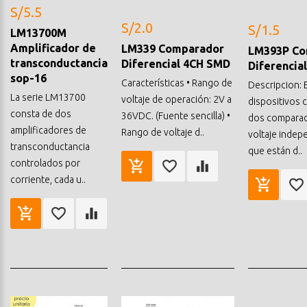
S/5.5
S/2.0
S/1.5
LM13700M
Amplificador de
LM339 Comparador
LM393P Co
transconductancia
Diferencial 4CH SMD
Diferencial
sop-16
Características • Rango de
Descripcion: 
La serie LM13700
voltaje de operación: 2V a
dispositivos 
consta de dos
36VDC. (Fuente sencilla) •
dos compara
amplificadores de
Rango de voltaje d..
voltaje indep
transconductancia
que están d..
controlados por
corriente, cada u..