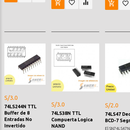
S/3.0
S/3.0
S/2.0
74LS244N TTL
Buffer de 8
74LS38N TTL
74LS47 Dec
Entradas No
Compuerta Logica
BCD-7 Seg
Invertido
NAND
El SN74LS47N