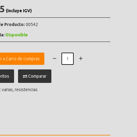
.5
(incluye IGV)
e Producto:
00542
ia:
Disponible
r a Carro de compras
ritos
Comparar
:
varias
,
resistencias