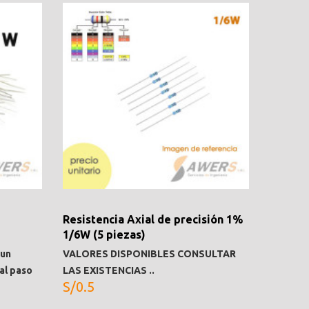
Resistencia Axial de precisión 1%
RC3563
1/6W (5 piezas)
interna
 un
VALORES DISPONIBLES CONSULTAR
Caracter
al paso
LAS EXISTENCIAS ..
resisten
S/0.5
medir la
S/265