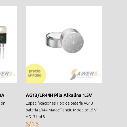
3A
AG13/LR44H Pila Alkalina 1.5V
sión
Especificaciones Tipo de batería:AG13
batería LR44 Marca:Tianqiu Modelo:1.5 V
AG13 bot&..
S/1.5