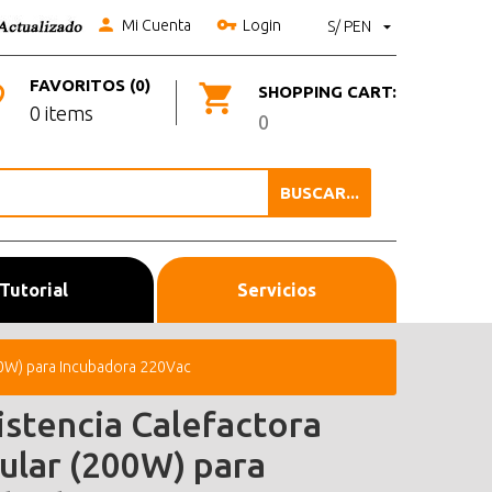
Mi Cuenta
Login
S/ PEN
FAVORITOS (0)
SHOPPING CART:
0 items
0
BUSCAR...
Tutorial
Servicios
200W) para Incubadora 220Vac
istencia Calefactora
cular (200W) para