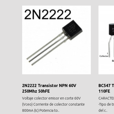
2N2222 Transistor NPN 60V
BC547 T
250Mhz 50hFE
110FE
Voltaje colector emisor en corte 60V
CARACTERI
(Vceo) Corriente de colector constante
-Tipo de 
800mA (Ic) Potencia to..
del c..