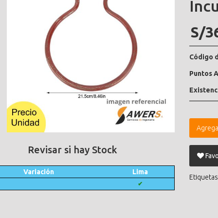
Inc
S/3
Código d
Puntos A
Existenc
Agrega
Revisar si hay Stock
Favo
Variación
Lima
Etiquetas
✔