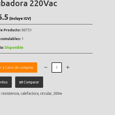
ubadora 220Vac
6.5
(incluye IGV)
e Producto:
00751
cumulables:
1
ia:
Disponible
r a Carro de compras
ritos
Comparar
:
resistencia
,
calefactora
,
circular
,
200w