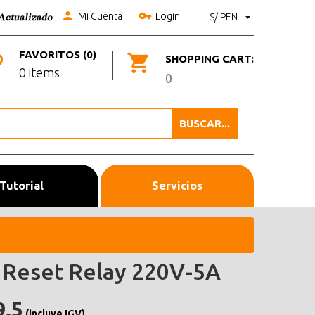
Mi Cuenta
Login
S/ PEN
FAVORITOS (0)
SHOPPING CART:
0 items
0
BUSCAR...
Tutorial
Servicios
l Reset Relay 220V-5A
9.5
(incluye IGV)