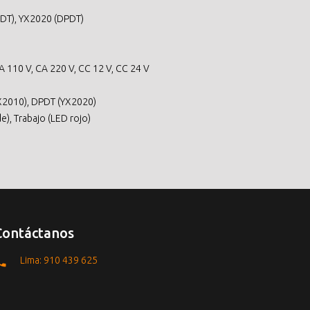
DT), YX2020 (DPDT)
CA 110 V, CA 220 V, CC 12 V, CC 24 V
(YX2010), DPDT (YX2020)
), Trabajo (LED rojo)
Contáctanos
Lima: 910 439 625