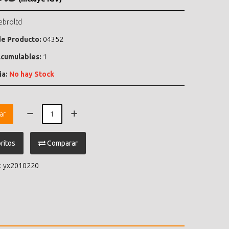
ebroltd
e Producto:
04352
cumulables:
1
ia:
No hay Stock
ar
ritos
Comparar
:
yx2010220