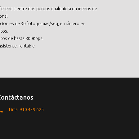
sferencia entre dos puntos cualquiera en menos de
onal.
ación es de 30 fotogramas/seg, el número en
ntos.
atos de hasta 800Kbps.
nsistente, rentable.
Contáctanos
Lima: 910 439 625