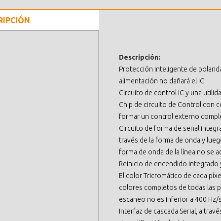
RIPCIÓN
Descripción:
Protección inteligente de polarida
alimentación no dañará el IC.
Circuito de control IC y una utili
Chip de circuito de Control con
formar un control externo comple
Circuito de forma de señal integra
través de la forma de onda y luego
forma de onda de la línea no se 
Reinicio de encendido integrado y 
El color Tricromático de cada pí
colores completos de todas las pa
escaneo no es inferior a 400 Hz/s
Interfaz de cascada Serial, a trav