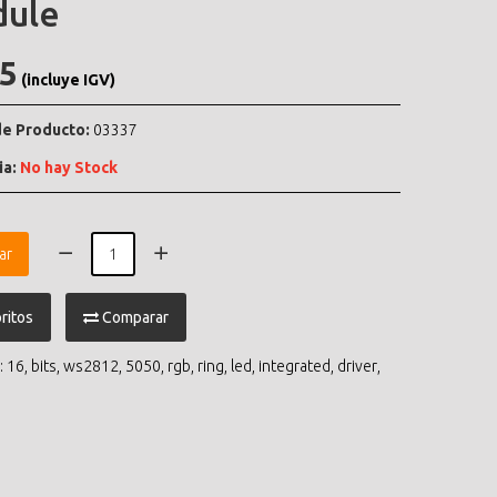
ule
.5
(incluye IGV)
e Producto:
03337
ia:
No hay Stock
ar
ritos
Comparar
:
16
,
bits
,
ws2812
,
5050
,
rgb
,
ring
,
led
,
integrated
,
driver
,