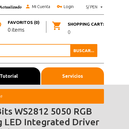
Mi Cuenta
Login
S/ PEN
FAVORITOS (0)
SHOPPING CART:
0 items
0
BUSCAR...
Tutorial
Servicios
le
Bits WS2812 5050 RGB
g LED Integrated Driver