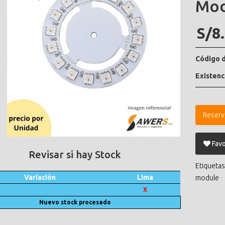
Mod
S/8
Código d
Existenc
Reserv
Favo
Revisar si hay Stock
Etiquetas
Variación
Lima
module
X
Nuevo stock procesado