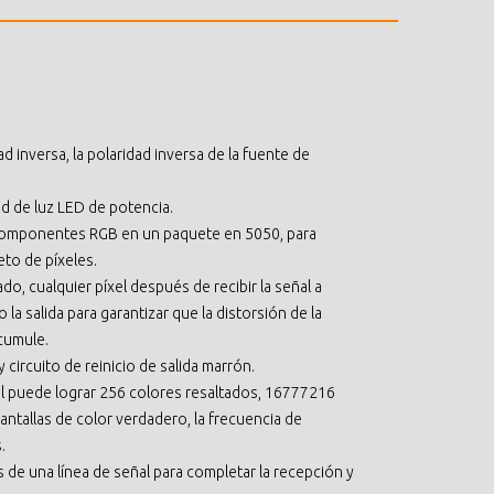
d inversa, la polaridad inversa de la fuente de
dad de luz LED de potencia.
 componentes RGB en un paquete en 5050, para
to de píxeles.
do, cualquier píxel después de recibir la señal a
 la salida para garantizar que la distorsión de la
acumule.
circuito de reinicio de salida marrón.
xel puede lograr 256 colores resaltados, 16777216
ntallas de color verdadero, la frecuencia de
.
és de una línea de señal para completar la recepción y