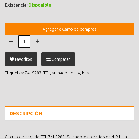
Existencia:
Disponible
Agregar a Carro de compras
Favoritos
Comparar
Etiquetas:
74LS283
,
TTL
,
sumador
,
de
,
4
,
bits
DESCRIPCIÓN
Circuito Intregado TTL 74LS283. Sumadores binarios de 4-Bit. La