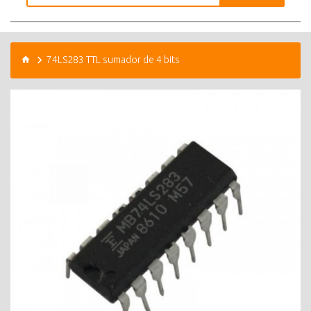
74LS283 TTL sumador de 4 bits