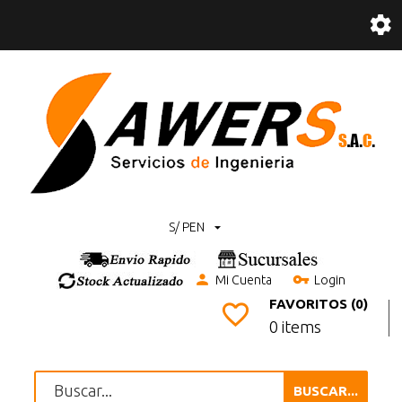
S/ PEN
Mi Cuenta
Login
FAVORITOS (0)
0 items
BUSCAR...