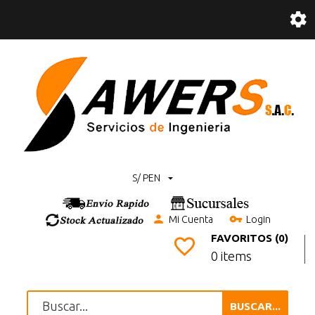
S/ PEN
Mi Cuenta
Login
FAVORITOS (0)
0 items
BUSCAR...