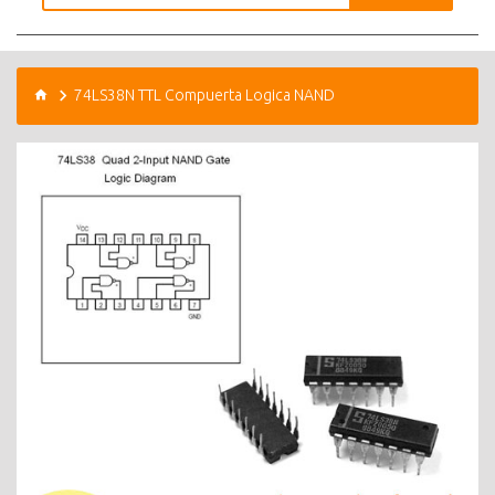
74LS38N TTL Compuerta Logica NAND