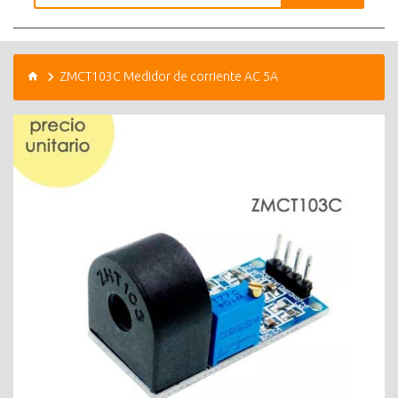
ZMCT103C Medidor de corriente AC 5A