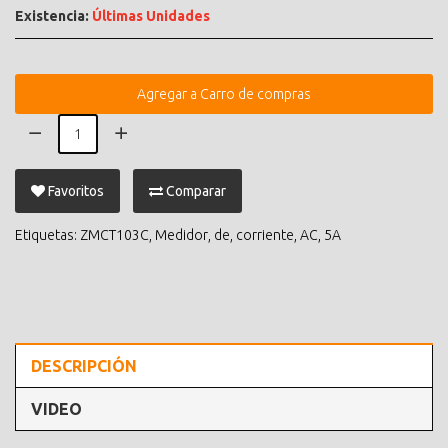
Existencia:
Últimas Unidades
Agregar a Carro de compras
Favoritos
Comparar
Etiquetas:
ZMCT103C
,
Medidor
,
de
,
corriente
,
AC
,
5A
DESCRIPCIÓN
VIDEO