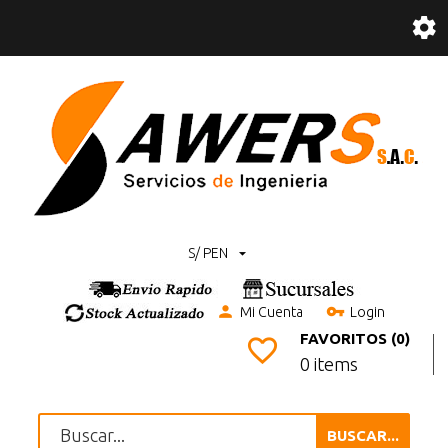
S/ PEN
Mi Cuenta
Login
FAVORITOS (0)
0 items
BUSCAR...