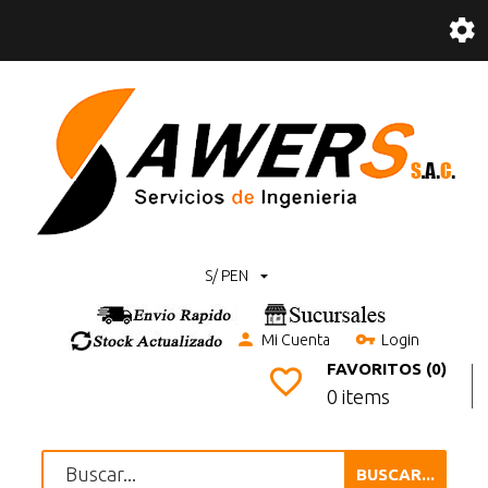
S/ PEN
Mi Cuenta
Login
FAVORITOS (0)
0 items
BUSCAR...