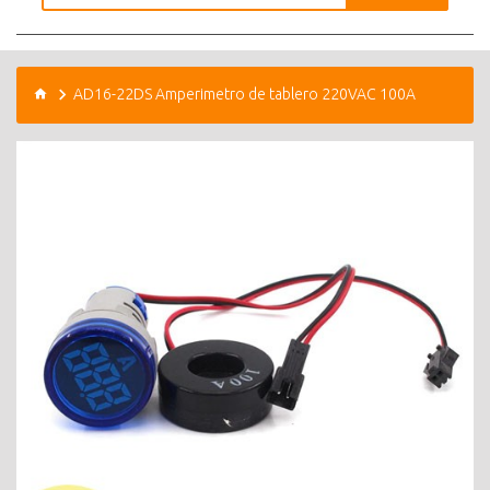
AD16-22DS Amperimetro de tablero 220VAC 100A