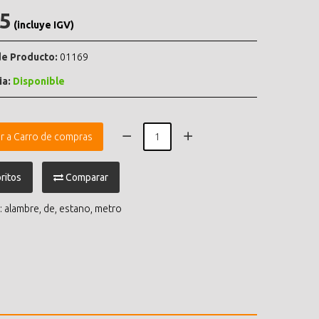
.5
(incluye IGV)
e Producto:
01169
ia:
Disponible
r a Carro de compras
ritos
Comparar
:
alambre
,
de
,
estano
,
metro