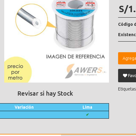
S/1
Código d
Existenc
Agrega
Favo
Etiquetas
Revisar si hay Stock
Variación
Lima
✔