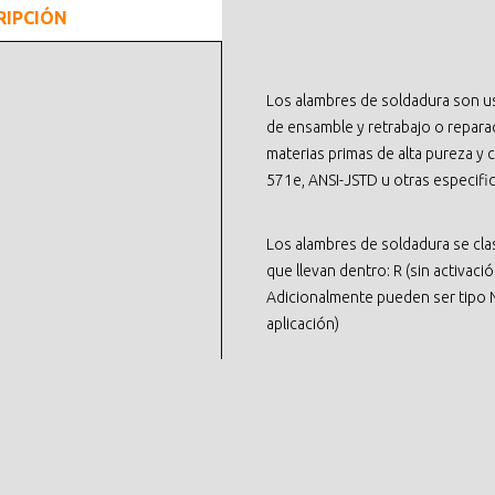
RIPCIÓN
Los alambres de soldadura son us
de ensamble y retrabajo o repar
materias primas de alta pureza y
571e, ANSI-JSTD u otras especifica
Los alambres de soldadura se clas
que llevan dentro: R (sin activaci
Adicionalmente pueden ser tipo 
aplicación)