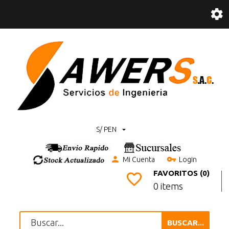
S/ PEN
Mi Cuenta
Login
FAVORITOS (0)
0 items
BUSCAR...