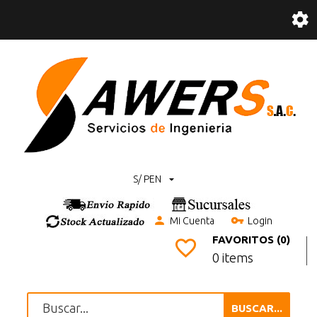
S/ PEN
Mi Cuenta
Login
FAVORITOS (0)
0 items
BUSCAR...