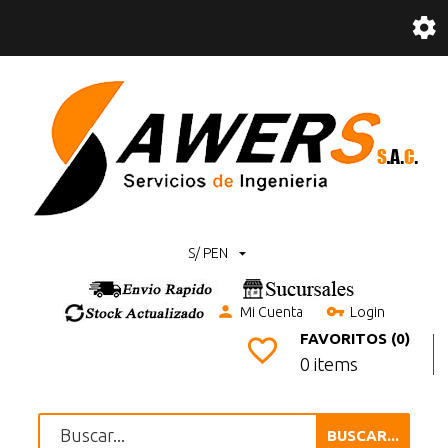
S/ PEN
Mi Cuenta
Login
FAVORITOS (0)
0 items
BUSCAR...