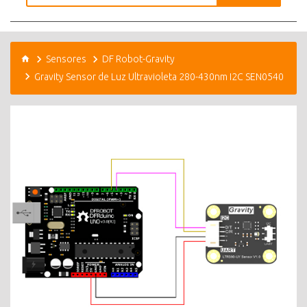
Sensores
DF Robot-Gravity
Gravity Sensor de Luz Ultravioleta 280-430nm I2C SEN0540