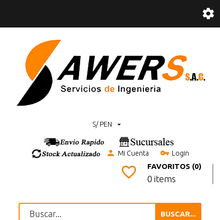
S/ PEN
Mi Cuenta
Login
FAVORITOS (0)
0 items
BUSCAR...