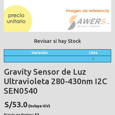
Revisar si hay Stock
Variación
Lima
✔
Gravity Sensor de Luz
Ultravioleta 280-430nm I2C
SEN0540
S/53.0
(incluye IGV)
Precio en Puntos:
53