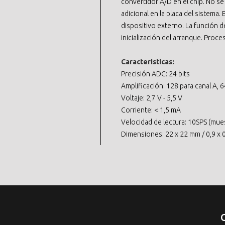
convertidor A/D en el chip. No se
adicional en la placa del sistema. 
dispositivo externo. La función d
inicialización del arranque. Proce
Caracteristicas:
Precisión ADC: 24 bits
Amplificación: 128 para canal A, 6
Voltaje: 2,7 V - 5,5 V
Corriente: < 1,5 mA
Velocidad de lectura: 10SPS (mue
Dimensiones: 22 x 22 mm / 0,9 x 