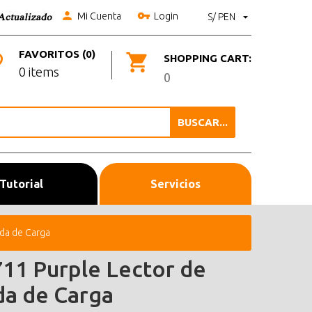
Mi Cuenta
Login
S/ PEN
FAVORITOS (0)
SHOPPING CART:
0 items
0
BUSCAR...
Tutorial
Servicios
da de Carga
11 Purple Lector de
da de Carga