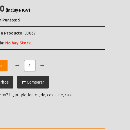
.0
(incluye IGV)
n Puntos:
9
e Producto:
03867
ia:
No hay Stock
ar
ritos
Comparar
:
hx711
,
purple
,
lector
,
de
,
celda
,
de
,
carga