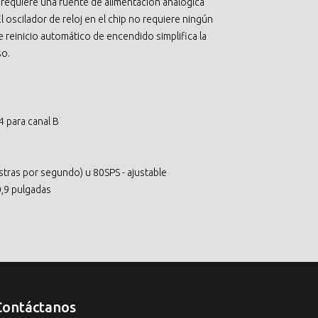
 requiere una fuente de alimentación analógica
El oscilador de reloj en el chip no requiere ningún
e reinicio automático de encendido simplifica la
so.
4 para canal B
stras por segundo) u 80SPS - ajustable
0,9 pulgadas
Contáctanos