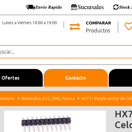
Lunes a Viernes 10:00 a 19:00
COMPARAR
Productos
Ofertas
Contacto
ensores
Biomedica, ECG, EMG, Fuerza
HX711 Purple Lector de Cel
HX7
Cel