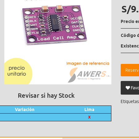
S/9
Precio e
Código d
Existenc
Reserv
Favo
Revisar si hay Stock
Etiquetas
Variación
Lima
X