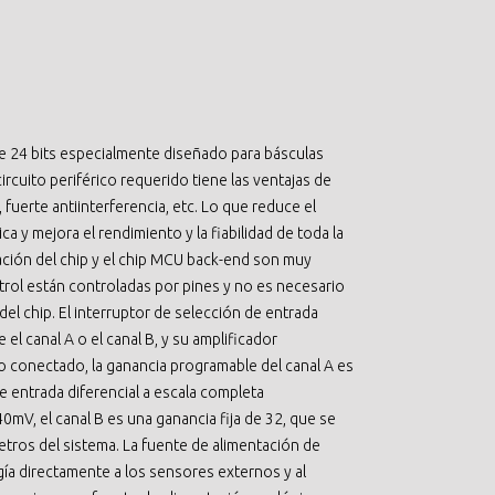
e 24 bits especialmente diseñado para básculas
circuito periférico requerido tiene las ventajas de
, fuerte antiinterferencia, etc. Lo que reduce el
ca y mejora el rendimiento y la fiabilidad de toda la
ación del chip y el chip MCU back-end son muy
trol están controladas por pines y no es necesario
del chip. El interruptor de selección de entrada
el canal A o el canal B, y su amplificador
o conectado, la ganancia programable del canal A es
de entrada diferencial a escala completa
mV, el canal B es una ganancia fija de 32, que se
metros del sistema. La fuente de alimentación de
ía directamente a los sensores externos y al