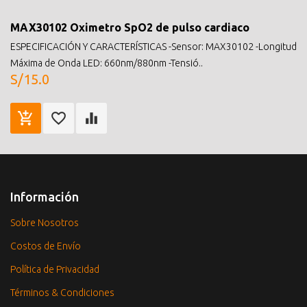
MAX30102 Oximetro SpO2 de pulso cardiaco
ESPECIFICACIÓN Y CARACTERÍSTICAS -Sensor: MAX30102 -Longitud
Máxima de Onda LED: 660nm/880nm -Tensió..
S/15.0
Información
Sobre Nosotros
Costos de Envío
Política de Privacidad
Términos & Condiciones