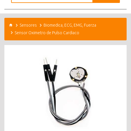
Sensores
Biomedica, ECG, EMG, Fuerza
Sensor Oximetro de Pulso Cardiaco