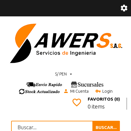
S/ PEN
Mi Cuenta
Login
FAVORITOS (0)
0 items
BUSCAR...