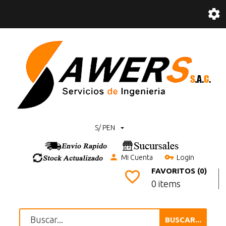
S/ PEN
Mi Cuenta
Login
FAVORITOS (0)
0 items
BUSCAR...