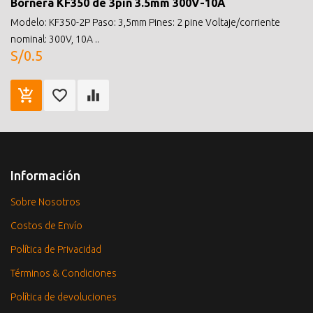
Bornera KF350 de 3pin 3.5mm 300V-10A
Modelo: KF350-2P Paso: 3,5mm Pines: 2 pine Voltaje/corriente
nominal: 300V, 10A ..
S/0.5
Información
Sobre Nosotros
Costos de Envío
Política de Privacidad
Términos & Condiciones
Política de devoluciones