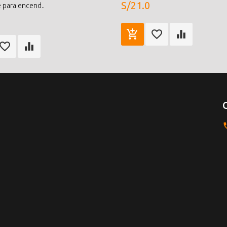
S/21.0
e para encend..