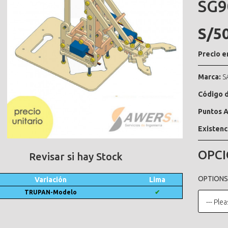
SG9
S/5
Precio e
Marca:
S
Código d
Puntos A
Existenc
OPCI
Revisar si hay Stock
OPTIONS
Variación
Lima
TRUPAN-Modelo
✔
--- Plea