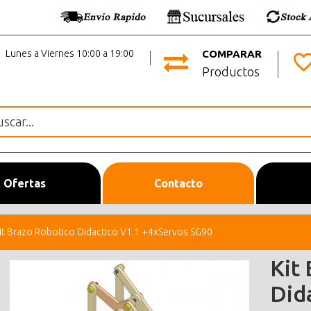
Lunes a Viernes 10:00 a 19:00
COMPARAR
Productos
Ofertas
Contacto
it Brazo Robotico Didactico V1.1 +4xServos SG90
Kit
Did