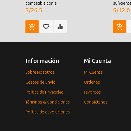
compatible con e..
suficient
S/26.5
S/12.0
Información
Mi Cuenta
Sobre Nosotros
Mi Cuenta
Costos de Envío
Ordenes
Política de Privacidad
Favoritos
Términos & Condiciones
Contáctanos
Política de devoluciones