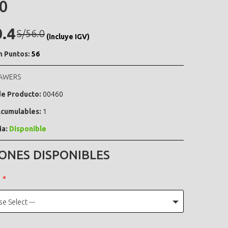
0
0.4
S/56.0
(incluye IGV)
n Puntos:
56
AWERS
e Producto:
00460
cumulables:
1
ia:
Disponible
ONES DISPONIBLES
se Select ---