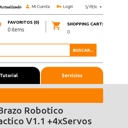
Mi Cuenta
Login
S/ PEN
FAVORITOS (0)
SHOPPING CART:
0 items
0
BUSCAR...
Tutorial
Servicios
 Brazo Robotico
actico V1.1 +4xServos