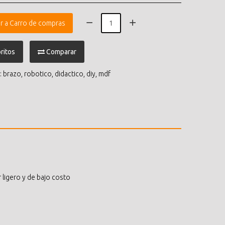
r a Carro de compras
ritos
Comparar
:
brazo
,
robotico
,
didactico
,
diy
,
mdf
 ligero y de bajo costo