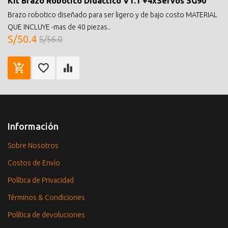
Kit Brazo Robotico Didactico V1.1 +4xServos SG90
Brazo robotico diseñado para ser ligero y de bajo costo MATERIAL
QUE INCLUYE -mas de 40 piezas..
S/50.4
S/56.0
Información
Sobre Nosotros
Costos de Envío
Política de Privacidad
Términos & Condiciones
Política de devoluciones