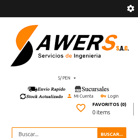
S/ PEN
Mi Cuenta
Login
FAVORITOS (0)
0 items
BUSCAR...