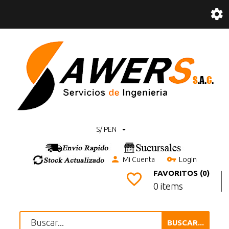
S/ PEN
Mi Cuenta
Login
FAVORITOS (0)
0 items
BUSCAR...