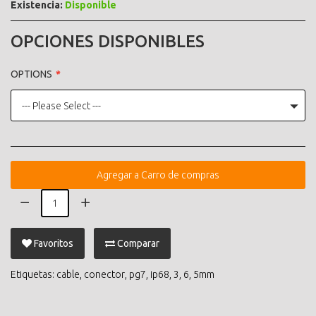
Existencia:
Disponible
OPCIONES DISPONIBLES
OPTIONS
--- Please Select ---
Agregar a Carro de compras
Favoritos
Comparar
Etiquetas:
cable
,
conector
,
pg7
,
ip68
,
3
,
6
,
5mm