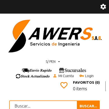
S/ PEN
Mi Cuenta
Login
FAVORITOS (0)
0 items
BUSCAR...