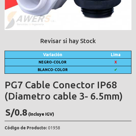
Revisar si hay Stock
Variación
Lima
NEGRO-COLOR
X
BLANCO-COLOR
✔
PG7 Cable Conector IP68
(Diametro cable 3- 6.5mm)
S/0.8
(incluye IGV)
Código de Producto:
01958