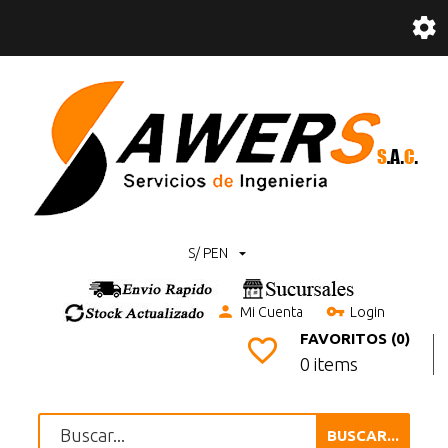
S/ PEN
Mi Cuenta
Login
FAVORITOS (0)
0 items
BUSCAR...