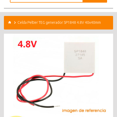
Celda Peltier TEG generador SP1848 4.8V 40x40mm