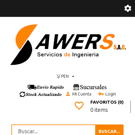
S/ PEN
Mi Cuenta
Login
FAVORITOS (0)
0 items
BUSCAR...