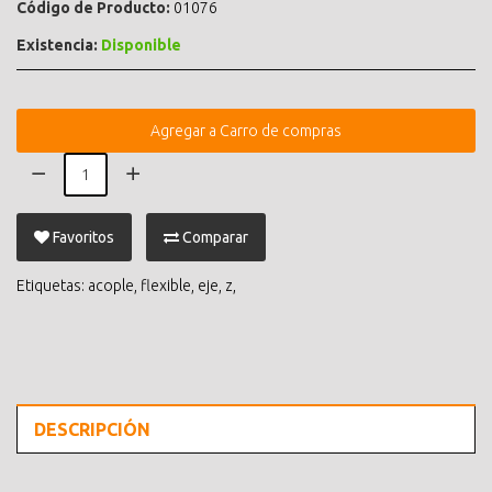
Código de Producto:
01076
Existencia:
Disponible
Agregar a Carro de compras
Favoritos
Comparar
Etiquetas:
acople
,
flexible
,
eje
,
z
,
DESCRIPCIÓN