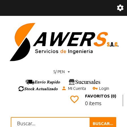
S/ PEN
Mi Cuenta
Login
FAVORITOS (0)
0 items
BUSCAR...