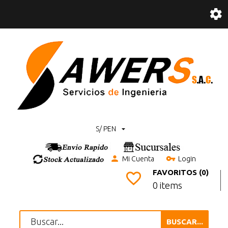
S/ PEN
Mi Cuenta
Login
FAVORITOS (0)
0 items
BUSCAR...