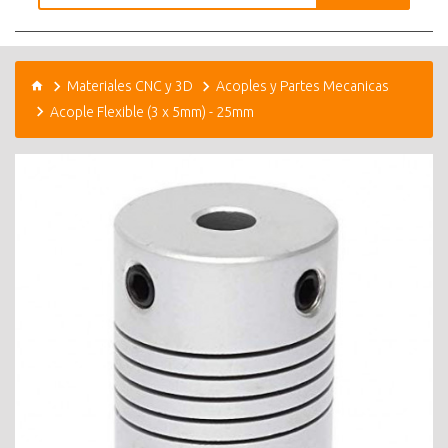
Materiales CNC y 3D
Acoples y Partes Mecanicas
Acople Flexible (3 x 5mm) - 25mm