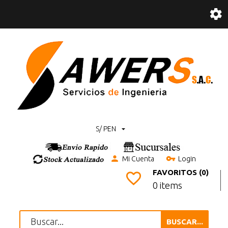
S/ PEN
Mi Cuenta
Login
FAVORITOS (0)
0 items
BUSCAR...