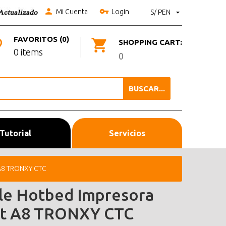
Mi Cuenta
Login
S/ PEN
FAVORITOS (0)
SHOPPING CART:
0 items
0
BUSCAR...
Tutorial
Servicios
 A8 TRONXY CTC
le Hotbed Impresora
t A8 TRONXY CTC