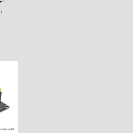
nes
.)