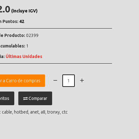
2.0
(incluye IGV)
n Puntos:
42
e Producto:
02399
cumulables:
1
ia:
Últimas Unidades
r a Carro de compras
ritos
Comparar
:
cable
,
hotbed
,
anet
,
a8
,
tronxy
,
ctc