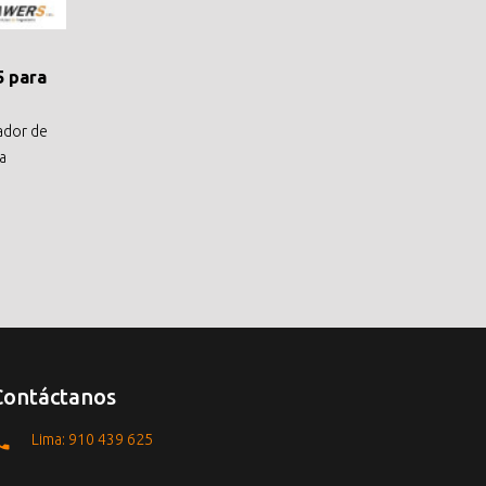
 para
ador de
a
Contáctanos
Lima: 910 439 625