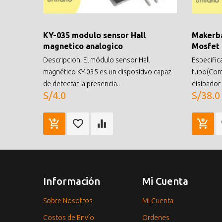
KY-035 modulo sensor Hall
Makerb
magnetico analogico
Mosfet
Descripcion: El módulo sensor Hall
Especifi
magnético KY-035 es un dispositivo capaz
tubo(Corr
de detectar la presencia..
disipador d
S/4.0
S/38.0
Información
Mi Cuenta
Sobre Nosotros
Mi Cuenta
Costos de Envío
Ordenes