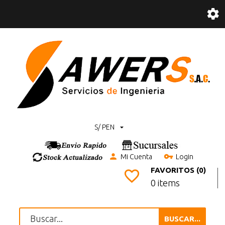
S/ PEN
Mi Cuenta
Login
FAVORITOS (0)
0 items
BUSCAR...