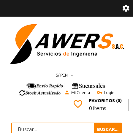
S/ PEN
Mi Cuenta
Login
FAVORITOS (0)
0 items
BUSCAR...