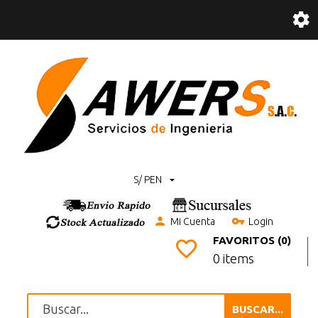
S/ PEN
Mi Cuenta
Login
FAVORITOS (0)
0 items
BUSCAR...