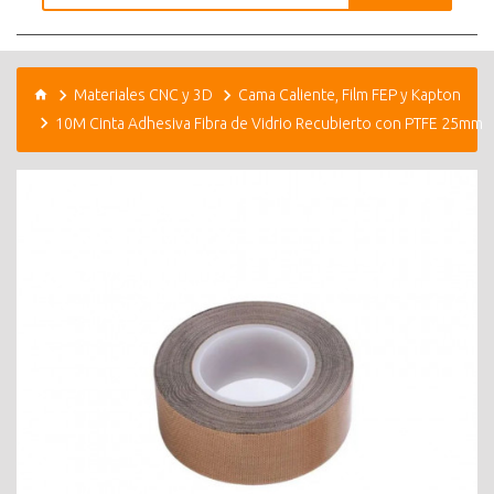
Materiales CNC y 3D
Cama Caliente, Film FEP y Kapton
10M Cinta Adhesiva Fibra de Vidrio Recubierto con PTFE 25mm