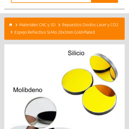
Materiales CNC y 3D
Repuestos Diodos Laser y CO2
Espejo Reflectivo Si-Mo 20x3mm Gold-Plated