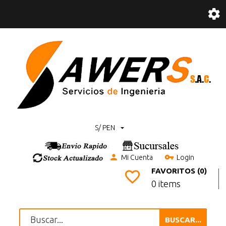
S/ PEN
Mi Cuenta
Login
FAVORITOS (0)
0 items
BUSCAR...