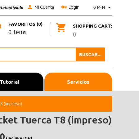
Mi Cuenta
Login
S/ PEN
FAVORITOS (0)
SHOPPING CART:
0 items
0
BUSCAR...
Tutorial
Servicios
T8 (impreso)
cket Tuerca T8 (impreso)
.0
(incluye IGV)