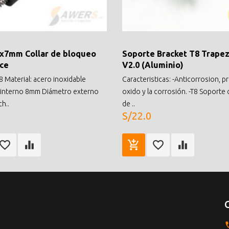
x7mm Collar de bloqueo
Soporte Bracket T8 Trapez
ce
V2.0 (Aluminio)
 Material: acero inoxidable
Caracteristicas: -Anticorrosion, p
 interno 8mm Diámetro externo
oxido y la corrosión. -T8 Soporte 
h..
de ..
S/22.0