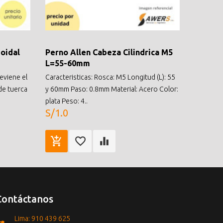
oidal
Perno Allen Cabeza Cilindrica M5
L=55-60mm
reviene el
Caracteristicas: Rosca: M5 Longitud (L): 55
de tuerca
y 60mm Paso: 0.8mm Material: Acero Color:
plata Peso: 4..
S/1.0
Contáctanos
Lima: 910 439 625