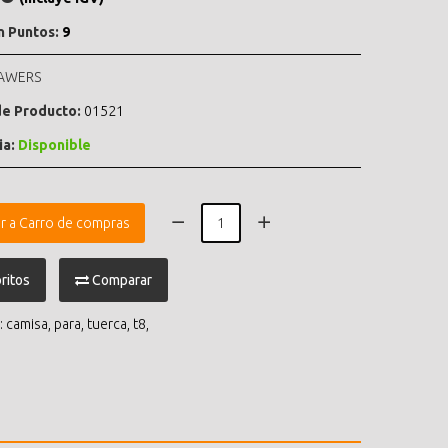
n Puntos:
9
AWERS
e Producto:
01521
ia:
Disponible
r a Carro de compras
ritos
Comparar
:
camisa
,
para
,
tuerca
,
t8
,