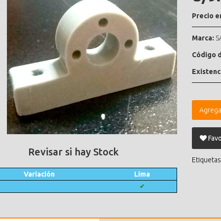
Precio e
Marca:
S
Código d
Existenc
Agrega
Favo
Revisar si hay Stock
Etiquetas
Variación
Lima
✔