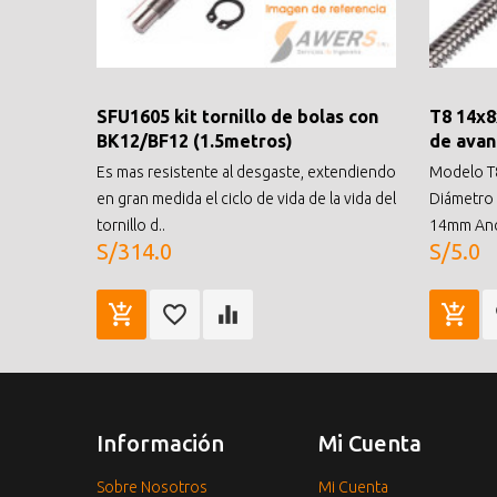
SFU1605 kit tornillo de bolas con
T8 14x8
BK12/BF12 (1.5metros)
de avan
Es mas resistente al desgaste, extendiendo
Modelo T8
en gran medida el ciclo de vida de la vida del
Diámetro
tornillo d..
14mm Anc
S/314.0
S/5.0
Información
Mi Cuenta
Sobre Nosotros
Mi Cuenta