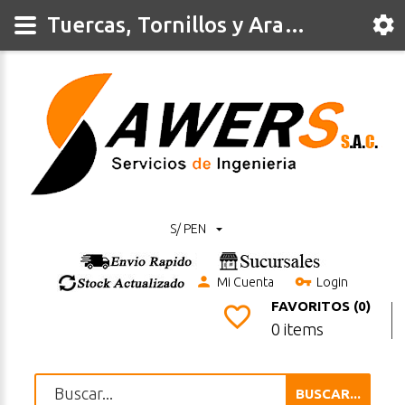
Tuercas, Tornillos y Arandelas
S/ PEN
Mi Cuenta
Login
FAVORITOS (0)
0 items
BUSCAR...