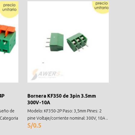
4P
Bornera KF350 de 3pin 3.5mm
TB-150
300V-10A
600V 1
iseño de
Modelo: KF350-2P Paso: 3,5mm Pines: 2
Descripc
 Categoria
pine Voltaje/corriente nominal: 300V, 10A ..
Tipo: Bar
S/0.5
Corriente
S/4.0