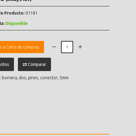
e Producto:
01181
ia:
Disponible
r a Carro de compras
ritos
Comparar
:
bornera
,
dos
,
pines
,
conector
,
5mm