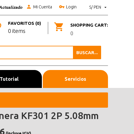
Mi Cuenta
Login
S/ PEN
FAVORITOS (0)
SHOPPING CART:
0 items
0
BUSCAR...
Tutorial
Servicios
nera KF301 2P 5.08mm
.6
(incluye IGV)