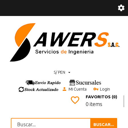
S/ PEN
Mi Cuenta
Login
FAVORITOS (0)
0 items
BUSCAR...