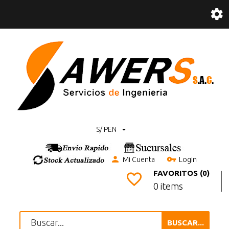
S/ PEN
Mi Cuenta
Login
FAVORITOS (0)
0 items
BUSCAR...