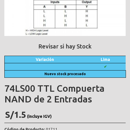
Revisar si hay Stock
Variación
Lima
✔
Nuevo stock procesado
74LS00 TTL Compuerta
NAND de 2 Entradas
S/1.5
(incluye IGV)
Código de Producto:
01711