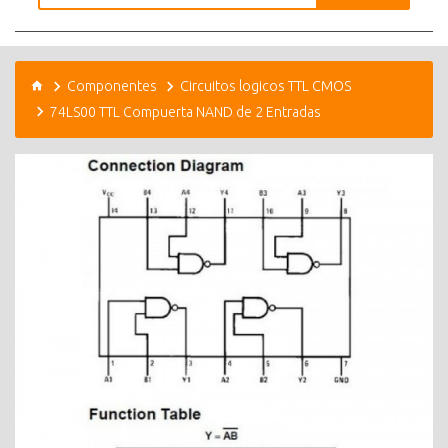
Componentes
Circuitos logicos TTL CMOS
74LS00 TTL Compuerta NAND de 2 Entradas