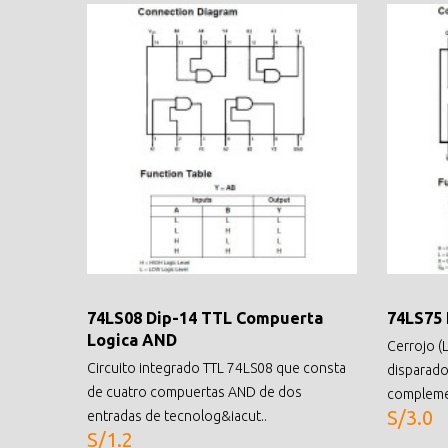
74LS08 Dip-14 TTL Compuerta
74LS75 
Logica AND
Cerrojo (L
Circuito integrado TTL 74LS08 que consta
disparado 
de cuatro compuertas AND de dos
complemen
S/3.0
entradas de tecnolog&iacut..
S/1.2