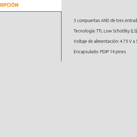
RIPCIÓN
3 compuertas AND de tres entrad
Tecnología: TTL Low Schottky (LS
Voltaje de alimentación: 4.75 V a 
Encapsulado: PDIP 14 pines