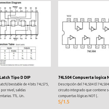
Latch Tipo D DIP
74LS04 Compuerta logica
atch) biestable de 4 bits 74LS75,
Descripción del 74LS04 El 74LS04
por nivel, salidas
circuito integrado que contiene s
tarias. TTL. Un..
compuertas lógicas NOT (..
S/1.5