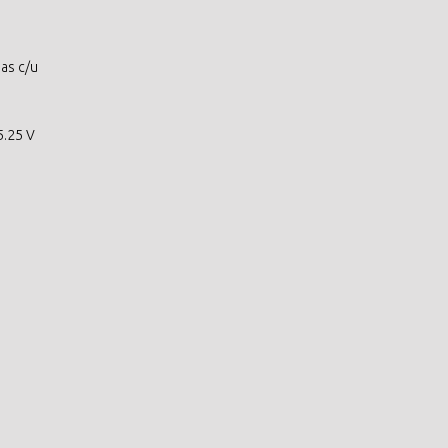
as c/u
)
5.25 V