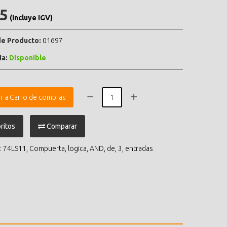
.5
(incluye IGV)
e Producto:
01697
ia:
Disponible
r a Carro de compras
ritos
Comparar
:
74LS11
,
Compuerta
,
logica
,
AND
,
de
,
3
,
entradas