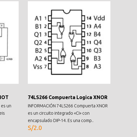
 NOT
74LS266 Compuerta Logica XNOR
 es un
INFORMACIÓN 74LS266 Compuerta XNOR
eis
es un circuito integrado «CI» con
encapsulado DIP-14. Es una comp..
S/2.0