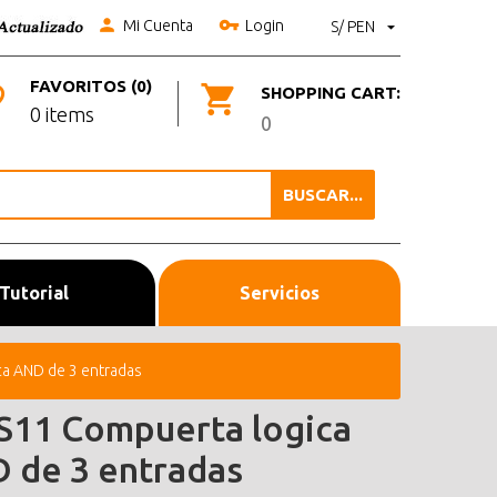
Mi Cuenta
Login
S/ PEN
FAVORITOS (0)
SHOPPING CART:
0 items
0
BUSCAR...
Tutorial
Servicios
a AND de 3 entradas
S11 Compuerta logica
 de 3 entradas