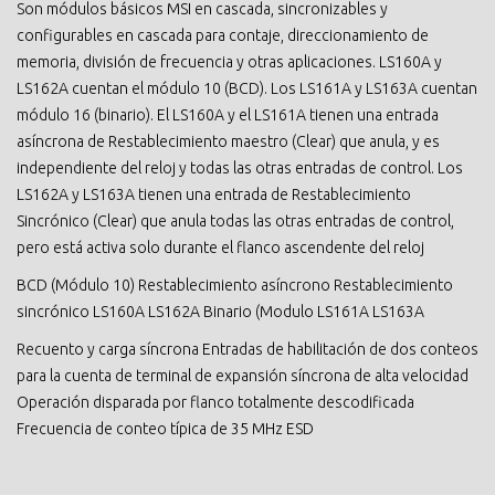
Son módulos básicos MSI en cascada, sincronizables y
configurables en cascada para contaje, direccionamiento de
memoria, división de frecuencia y otras aplicaciones. LS160A y
LS162A cuentan el módulo 10 (BCD). Los LS161A y LS163A cuentan
módulo 16 (binario). El LS160A y el LS161A tienen una entrada
asíncrona de Restablecimiento maestro (Clear) que anula, y es
independiente del reloj y todas las otras entradas de control. Los
LS162A y LS163A tienen una entrada de Restablecimiento
Sincrónico (Clear) que anula todas las otras entradas de control,
pero está activa solo durante el flanco ascendente del reloj
BCD (Módulo 10) Restablecimiento asíncrono Restablecimiento
sincrónico LS160A LS162A Binario (Modulo LS161A LS163A
Recuento y carga síncrona Entradas de habilitación de dos conteos
para la cuenta de terminal de expansión síncrona de alta velocidad
Operación disparada por flanco totalmente descodificada
Frecuencia de conteo típica de 35 MHz ESD