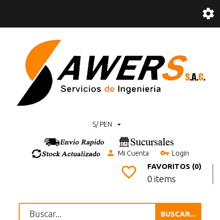
S/ PEN
Mi Cuenta
Login
FAVORITOS (0)
0 items
BUSCAR...